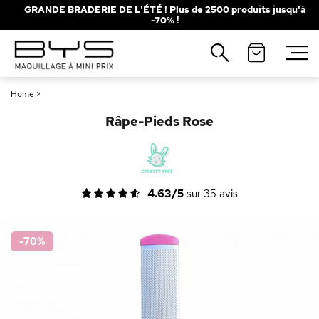
GRANDE BRADERIE DE L'ÉTÉ ! Plus de 2500 produits jusqu'à
-70% !
Fermer
Recherches populaires
Home
>
Mascara
Palette
Râpe-Pieds Rose
Solaire
Brumes
Blush
Rouge à Lèvres
4.63/5
sur
35
avis
-70
%