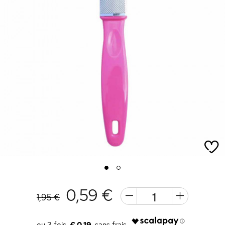
1
2
0,59 €
1,95 €