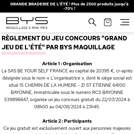
GRANDE BRADERIE DE L'ÉTÉ ! Plus de 2500 produits jusqu'à
-70% !
Fermer
Recherches populaires
RÈGLEMENT DU JEU CONCOURS "GRAND
Mascara
Palette
JEU DE L'ÉTÉ" PAR BYS MAQUILLAGE
Solaire
Brumes
Article 1 : Organisation
Blush
Rouge à Lèvres
La SAS BE YOUR SELF FRANCE au capital de 20395 €, ci-après
désignée sous le nom « L'organisatrice », dont le siège social est
situé 15 CHEMIN DE LA HUMERE - ZI ST ETIENNE 64100
BAYONNE, immatriculée sous le numéro RCS BAYONNE
539896647, organise un jeu concours gratuit du 22/07/2024 à
08h00 au 04/08/2024 à 23h45.
Article 2 : Participants
Ce jeu gratuit est exclusivement ouvert aux personnes majeures