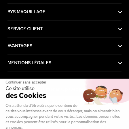
BYS MAQUILLAGE
SERVICE CLIENT
AVANTAGES
MENTIONS LÉGALES
Continuer sans accepter
Ce site utilise
Achetez maintenant, payez plus tard avec
des Cookies
On a attendu d'être sûrs que le contenu de
ce site vous intéresse avant de vous déranger, mais on aimerait bien
vous accompagner pendant votre visite... Les données personnelles
et cookies peuvent être utilisés pour la personnalisation des
annonces.