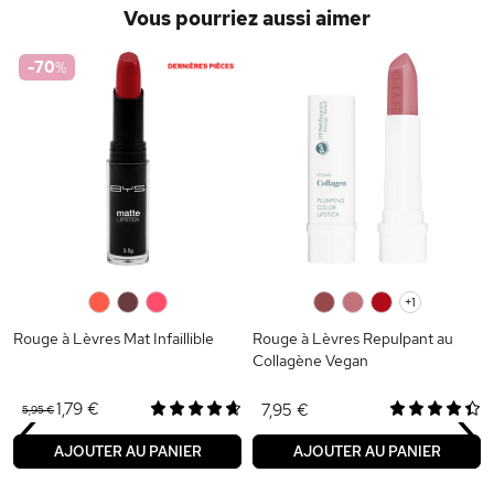
Vous pourriez aussi aimer
-70
%
0
0
0
0
0
0
+1
Rouge à Lèvres Mat Infaillible
Rouge à Lèvres Repulpant au
Collagène Vegan
‹
›
1,79 €
7,95 €
5,95 €
AJOUTER AU PANIER
AJOUTER AU PANIER