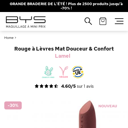
GRANDE BRADERIE DE L'ÉTÉ ! Plus de 2500 produits jusqu'à
-70% !
Fermer
Recherches populaires
Home
>
Mascara
Palette
Rouge à Lèvres Mat Douceur & Confort
Solaire
Brumes
Lamel
Blush
Rouge à Lèvres
4.60/5
sur
1
avis
-30
%