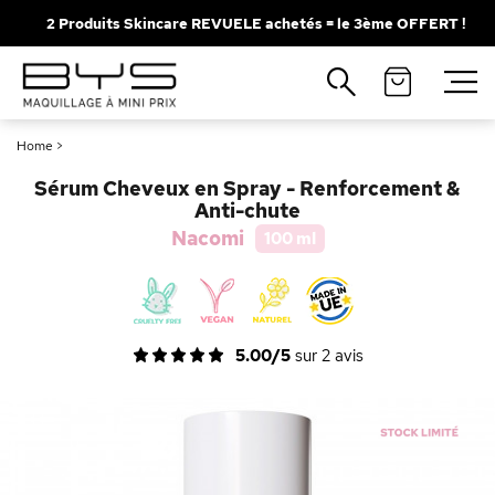
2 Produits Skincare REVUELE achetés = le 3ème OFFERT !
Fermer
Recherches populaires
Home
>
Mascara
Palette
Sérum Cheveux en Spray - Renforcement &
Solaire
Brumes
Anti-chute
Nacomi
100 ml
Blush
Rouge à Lèvres
5.00/5
sur
2
avis