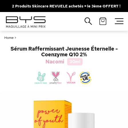
2 Produits Skincare REVUELE achetés = le 3ème OFFERT !
Fermer
Recherches populaires
Home
>
Mascara
Palette
Sérum Raffermissant Jeunesse Éternelle -
Solaire
Brumes
Coenzyme Q10 2%
Nacomi
30ml
Blush
Rouge à Lèvres