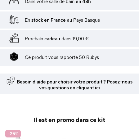
Dans votre salle de bain
en 48h
En
stock en France
au Pays Basque
Prochain
cadeau
dans
19,00 €
Ce produit vous rapporte
50
Rubys
Besoin d'aide pour choisir votre produit ? Posez-nous
vos questions en cliquant ici
Il est en promo dans ce kit
-25
%