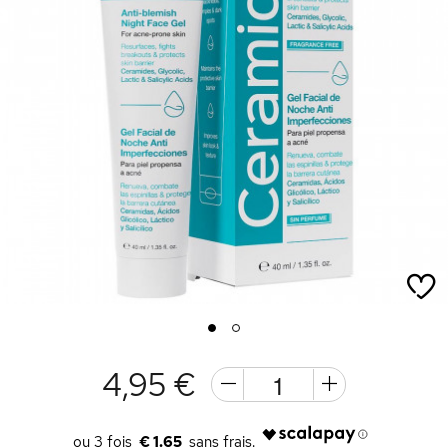
1
2
4,95 €
€ 1.65