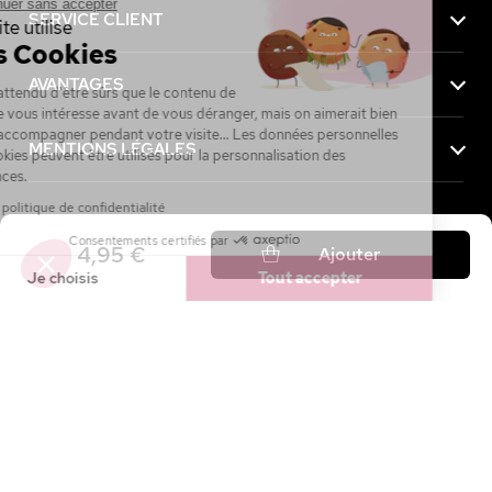
Continuer sans accepter
SERVICE CLIENT
Ce site utilise
des Cookies
AVANTAGES
On a attendu d'être sûrs que le contenu de
ce site vous intéresse avant de vous déranger, mais on aimerait bien
vous accompagner pendant votre visite... Les données personnelles
MENTIONS LÉGALES
et cookies peuvent être utilisés pour la personnalisation des
annonces.
Lire la politique de confidentialité
Consentements certifiés par
Achetez maintenant, payez plus tard avec
4,95 €
Ajouter
Je choisis
Tout accepter
Axeptio consent
Plateforme de Gestion du Consentement : Personnalisez vos Option
Notre plateforme vous permet d'adapter et de gérer vos paramètres de