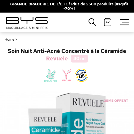
GRANDE BRADERIE DE L'ÉTÉ ! Plus de 2500 produits jusqu'à
-70% !
Fermer
Recherches populaires
Home
>
Mascara
Palette
Soin Nuit Anti-Acné Concentré à la Céramide
Solaire
Brumes
Revuele
40 ml
Blush
Rouge à Lèvres