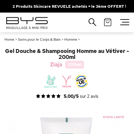
2 Produits Skincare REVUELE achetés = le 3ème OFFERT !
Fermer
Recherches populaires
Home
>
Soins pour le Corps & Bain
>
Homme
>
Mascara
Palette
Gel Douche & Shampooing Homme au Vétiver -
Solaire
Brumes
200ml
Ziaja
200ml
Blush
Rouge à Lèvres
5.00/5
sur
2
avis