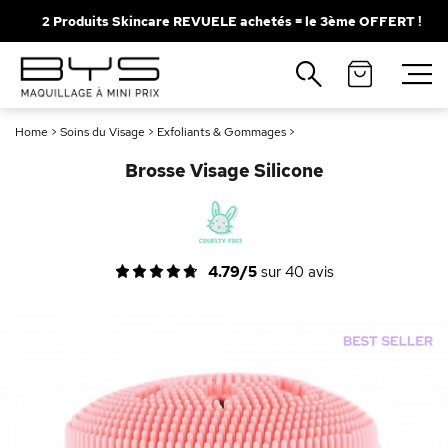
2 Produits Skincare REVUELE achetés = le 3ème OFFERT !
Fermer
Recherches populaires
Home
>
Soins du Visage
>
Exfoliants & Gommages
>
Mascara
Palette
Brosse Visage Silicone
Solaire
Brumes
Blush
Rouge à Lèvres
4.79/5
sur
40
avis