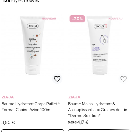
128
styles trouvés
-30
%
ZIAJA
ZIAJA
Baume Hydratant Corps Pailleté -
Baume Mains Hydratant &
Format Cabine Avion 100ml
Assouplissant aux Graines de Lin
*Dermo Solution*
4,17 €
3,50 €
5,95 €