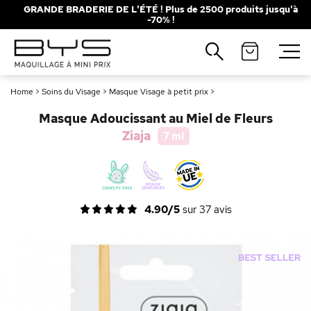
GRANDE BRADERIE DE L'ÉTÉ ! Plus de 2500 produits jusqu'à
-70% !
Fermer
Recherches populaires
Home
>
Soins du Visage
>
Masque Visage à petit prix
>
Mascara
Palette
Masque Adoucissant au Miel de Fleurs
Solaire
Brumes
Ziaja
7 ml
Blush
Rouge à Lèvres
4.90/5
sur
37
avis