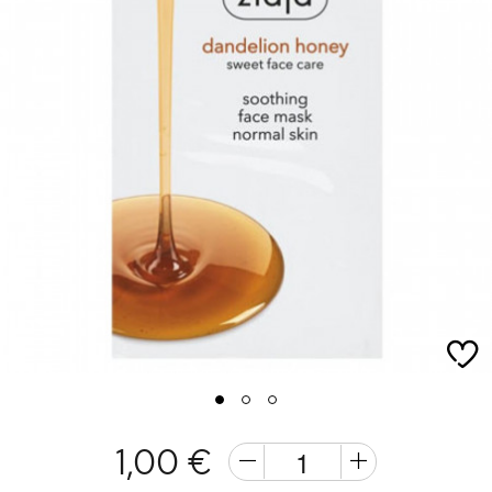
1
2
3
1,00 €