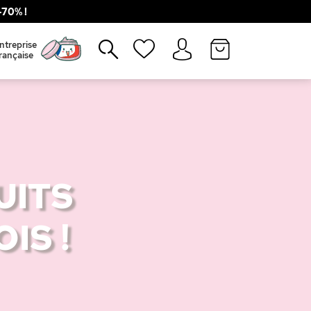
70% !
Fermer
ntreprise
rançaise
UITS
IS !