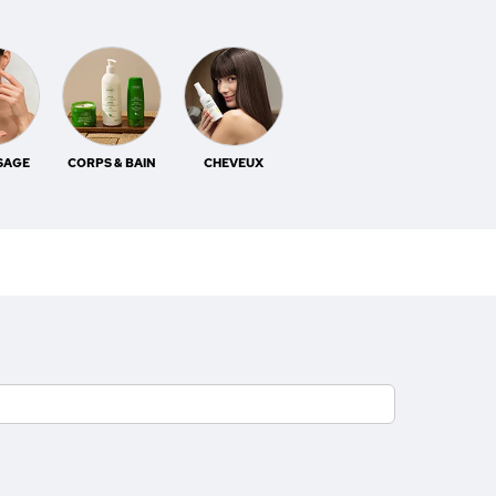
ISAGE
CORPS & BAIN
CHEVEUX
PARFUMS
ACCESSO