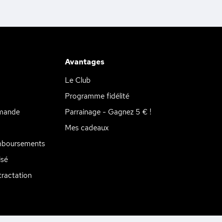
Avantages
Le Club
Programme fidélité
mande
Parrainage - Gagnez 5 € !
Mes cadeaux
mboursements
isé
ractation