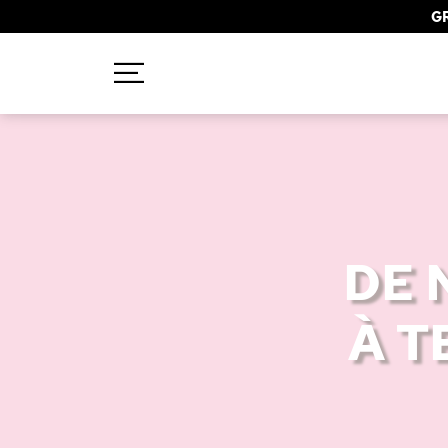
GR
Recherches populaires
Mascara
Palette
DE 
Solaire
Brumes
À T
Blush
Rouge à Lèvres