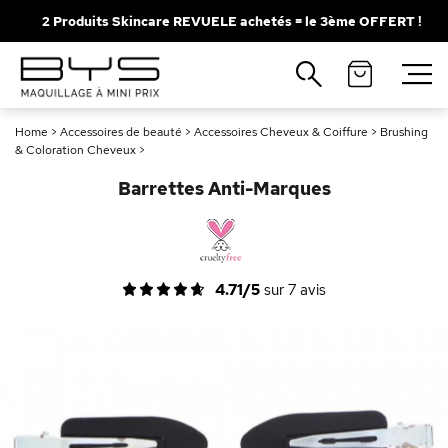
2 Produits Skincare REVUELE achetés = le 3ème OFFERT !
Fermer
Recherches populaires
Home
>
Accessoires de beauté
>
Accessoires Cheveux & Coiffure
>
Brushing
Mascara
Palette
& Coloration Cheveux
>
Solaire
Brumes
Barrettes Anti-Marques
Blush
Rouge à Lèvres
4.71/5
sur
7
avis