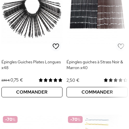
Épingles Guiches Plates Longues
Épingles guiches à Strass Noir &
x48
Marron x40
0,75 €
2,50 €
2,50 €
COMMANDER
COMMANDER
-70
%
-70
%