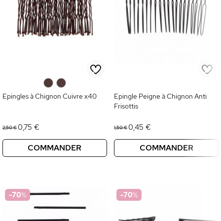
0
0
Epingles à Chignon Cuivre x40
Epingle Peigne à Chignon Anti
Frisottis
0,75 €
0,45 €
2,50 €
1,50 €
COMMANDER
COMMANDER
-70
%
-70
%