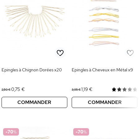
Epingles à Chignon Dorées x20
Epingles à Cheveux en Métal x9
0,75 €
1,19 €
2,50 €
3,95 €
COMMANDER
COMMANDER
-70
%
-70
%