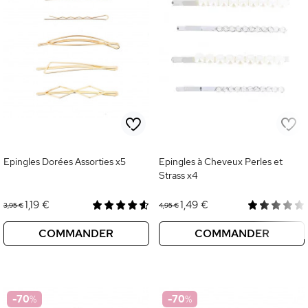
Epingles Dorées Assorties x5
Epingles à Cheveux Perles et
Strass x4
1,19 €
1,49 €
3,95 €
4,95 €
COMMANDER
COMMANDER
-70
%
-70
%