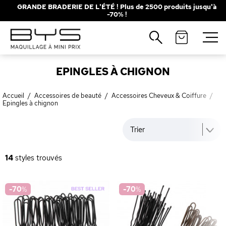
GRANDE BRADERIE DE L'ÉTÉ ! Plus de 2500 produits jusqu'à
-70% !
Fermer
Fermer
Recherches populaires
Recherches populaires
EPINGLES À CHIGNON
Mascara
Mascara
Palette
Palette
Solaire
Solaire
Brumes
Brumes
Accueil
/
Accessoires de beauté
/
Accessoires Cheveux & Coiffure
/
Epingles à chignon
Blush
Blush
Rouge à Lèvres
Rouge à Lèvres
Trier
14
styles trouvés
-70
%
-70
%