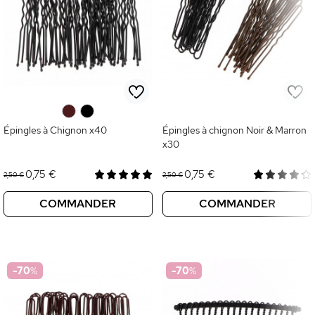
0
0
Épingles à Chignon x40
Épingles à chignon Noir & Marron
x30
0,75 €
0,75 €
2,50 €
2,50 €
COMMANDER
COMMANDER
-70
%
-70
%