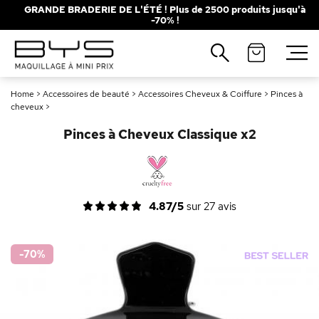
GRANDE BRADERIE DE L'ÉTÉ ! Plus de 2500 produits jusqu'à
-70% !
Fermer
Recherches populaires
Home
>
Accessoires de beauté
>
Accessoires Cheveux & Coiffure
>
Pinces à
Mascara
Palette
cheveux
>
Solaire
Brumes
Pinces à Cheveux Classique x2
Blush
Rouge à Lèvres
4.87/5
sur
27
avis
-70
%