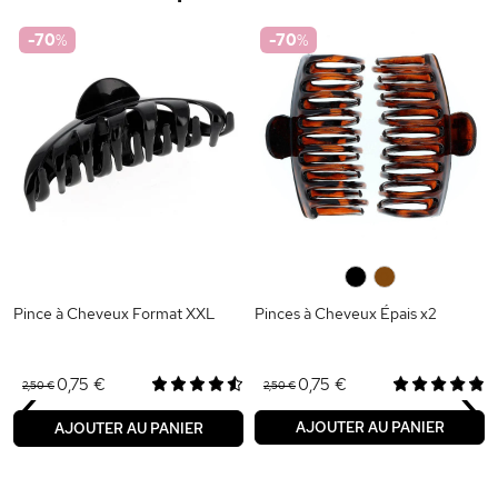
-70
%
-70
%
0
0
Pince à Cheveux Format XXL
Pinces à Cheveux Épais x2
‹
›
0,75 €
0,75 €
2,50 €
2,50 €
AJOUTER AU PANIER
AJOUTER AU PANIER