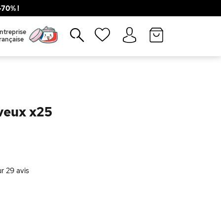
70% !
Fermer
ntreprise
rançaise
veux x25
ur
29
avis