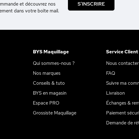
S'INSCRIRE
commande et découvrez nos
tement dans votre boîte mail.
BYS Maquillage
Service Client
Qui sommes-nous ?
Nous contacter
Nos marques
FAQ
Conseils & tuto
Suivre ma com
BYS en magasin
Livraison
Espace PRO
Échanges & re
Grossiste Maquillage
Paiement sécur
Demande de rét