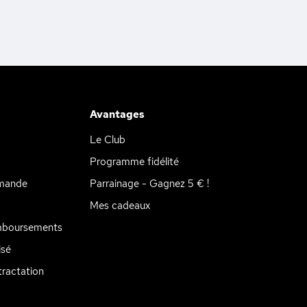
Avantages
Le Club
Programme fidélité
mande
Parrainage - Gagnez 5 € !
Mes cadeaux
mboursements
isé
ractation