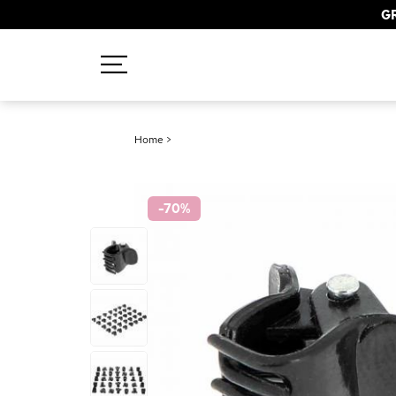
GR
Recherches populaires
Home
>
Mascara
Palette
-70
%
Solaire
Brumes
Blush
Rouge à Lèvres