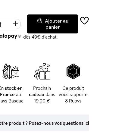
Ajouter au
panier
dès 49€ d'achat.
En
stock en
Prochain
Ce produit
France
au
cadeau
dans
vous rapporte
ays Basque
19,00 €
8
Rubys
otre produit ? Posez-nous vos questions ici