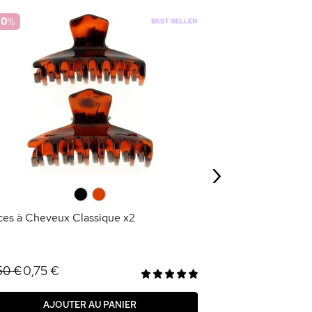
70
%
-70
%
Pinces à Cheveux
0,75 €
2,50 €
›
AJOU
0
0
ces à Cheveux Classique x2
0,75 €
50 €
AJOUTER AU PANIER