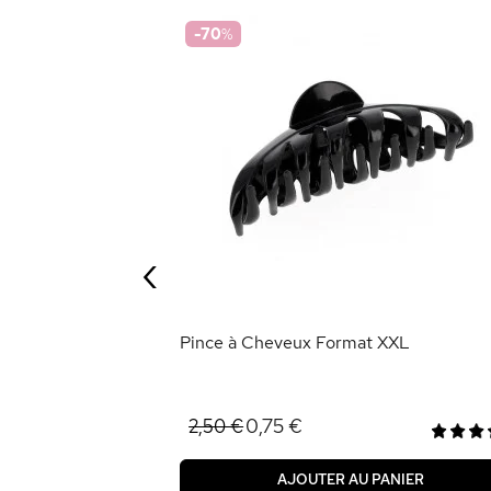
-70
%
ue pour Demi-
‹
ANIER
Pince à Cheveux Format XXL
0,75 €
2,50 €
AJOUTER AU PANIER