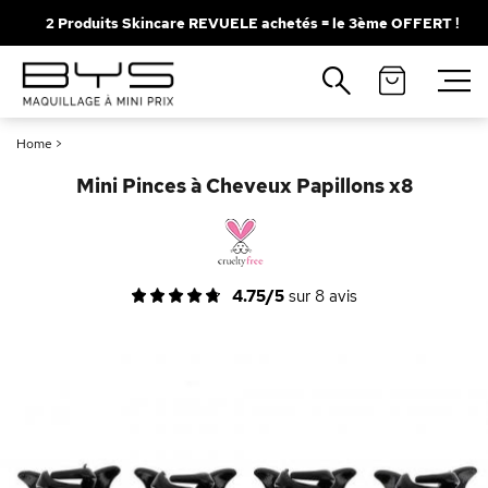
2 Produits Skincare REVUELE achetés = le 3ème OFFERT !
Fermer
Recherches populaires
Home
>
Mascara
Palette
Mini Pinces à Cheveux Papillons x8
Solaire
Brumes
Blush
Rouge à Lèvres
4.75/5
sur
8
avis