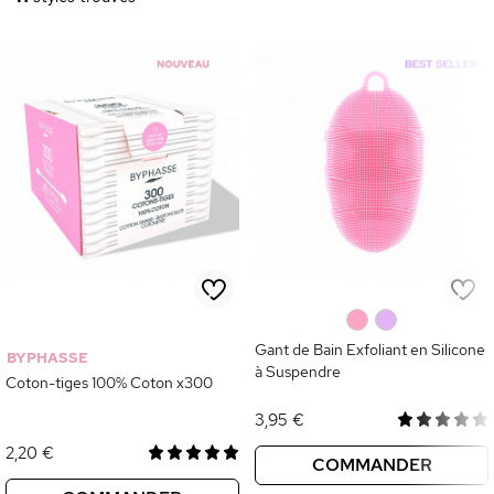
de soin partout avec eux, tout en restant organisés. Format mini, poids
plume et prix mini : l’allié parfait des beauty addicts en déplacement !
0
0
Gant de Bain Exfoliant en Silicone
BYPHASSE
à Suspendre
Coton-tiges 100% Coton x300
3,95 €
2,20 €
COMMANDER