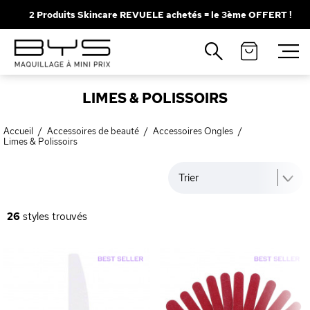
2 Produits Skincare REVUELE achetés = le 3ème OFFERT !
Fermer
Recherches populaires
LIMES & POLISSOIRS
Mascara
Palette
Solaire
Brumes
Accueil
/
Accessoires de beauté
/
Accessoires Ongles
/
Limes & Polissoirs
Blush
Rouge à Lèvres
Trier
26
styles trouvés