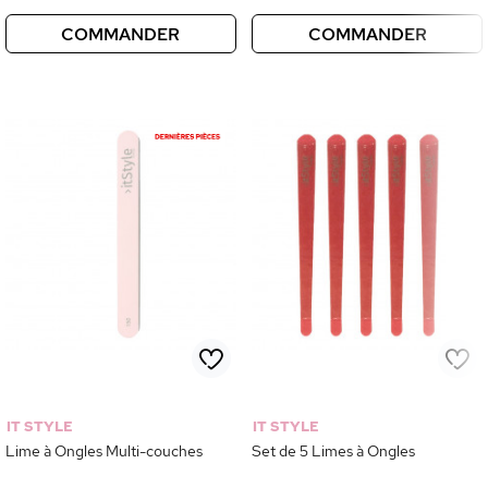
COMMANDER
COMMANDER
sans accepter
tilise
Cookies
IT STYLE
IT STYLE
Lime à Ongles Multi-couches
Set de 5 Limes à Ongles
du d'être sûrs que le contenu de ce site vous intéresse
vous déranger, mais on aimerait bien vous accompagner