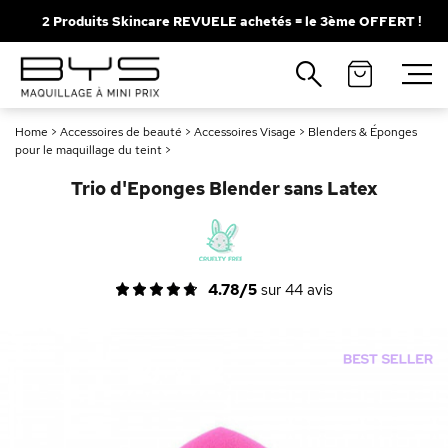
2 Produits Skincare REVUELE achetés = le 3ème OFFERT !
Fermer
Recherches populaires
Home
>
Accessoires de beauté
>
Accessoires Visage
>
Blenders & Éponges
Mascara
Palette
pour le maquillage du teint
>
Solaire
Brumes
Trio d'Eponges Blender sans Latex
Blush
Rouge à Lèvres
4.78/5
sur
44
avis