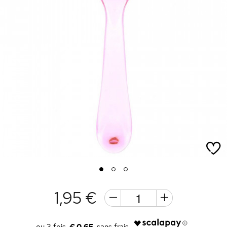
1
2
3
1,95 €