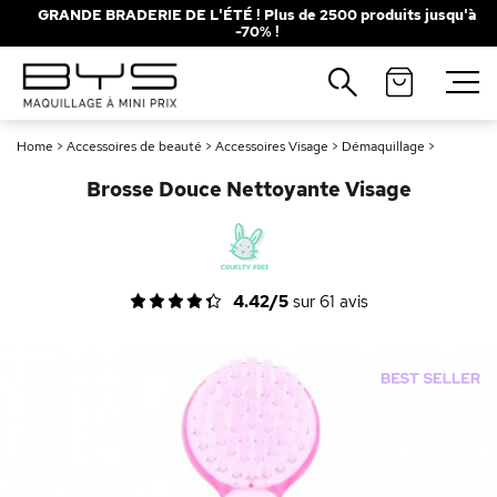
GRANDE BRADERIE DE L'ÉTÉ ! Plus de 2500 produits jusqu'à
-70% !
Fermer
Recherches populaires
Home
>
Accessoires de beauté
>
Accessoires Visage
>
Démaquillage
>
Mascara
Palette
Brosse Douce Nettoyante Visage
Solaire
Brumes
Blush
Rouge à Lèvres
4.42/5
sur
61
avis