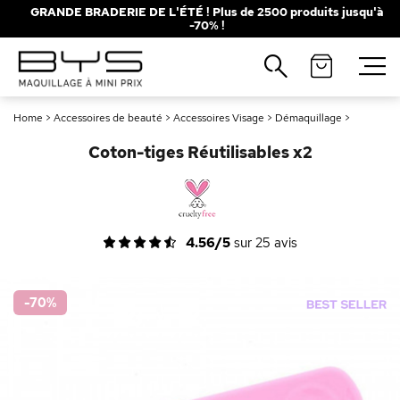
GRANDE BRADERIE DE L'ÉTÉ ! Plus de 2500 produits jusqu'à
-70% !
Fermer
Recherches populaires
Home
>
Accessoires de beauté
>
Accessoires Visage
>
Démaquillage
>
Mascara
Palette
Coton-tiges Réutilisables x2
Solaire
Brumes
Blush
Rouge à Lèvres
4.56/5
sur
25
avis
-70
%