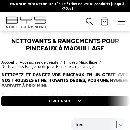
GRANDE BRADERIE DE L'ÉTÉ ! Plus de 2500 produits jusqu'à
-70% !
Fermer
Recherches populaires
NETTOYANTS & RANGEMENTS POUR
Mascara
Palette
PINCEAUX À MAQUILLAGE
Solaire
Brumes
Accueil
/
Accessoires de beauté
/
Pinceau Maquillage
/
Blush
Rouge à Lèvres
Nettoyants & Rangements pour Pinceaux à maquillage
NETTOYEZ ET RANGEZ VOS PINCEAUX EN UN GESTE AVEC
NOS TROUSSES ET NETTOYANTS DÉDIÉS, POUR UNE HYGIÈNE
PARFAITE À PRIX MINI.
Ces accessoires comprennent trousses pour 10 à 12 pinceaux, plateaux
en silicone nettoyants, porte-pinceaux 2-en-1 et éponges pour un
LIRE LA SUITE
entretien rapide et efficace sans résidus de maquillage. Pratiques pour
un nettoyage à sec ou humide, ils éliminent bactéries et pigments tout
en protégeant les poils, prolongeant la durée de vie de vos outils BYS
Trier
cruelty free. Adaptés pour des routines nomades ou à domicile, ils