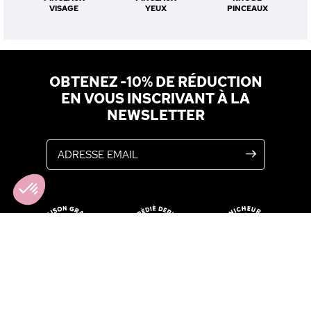
VISAGE
YEUX
PINCEAUX
OBTENEZ -10% DE RÉDUCTION
EN VOUS INSCRIVANT À LA
NEWSLETTER
Adresse email
Axeptio consent
Plateforme de Gestion du Consentement : Personnalisez vos Option
Notre plateforme vous permet d'adapter et de gérer vos paramètres de
NOS PRODUITS