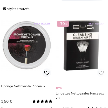
assurent une hygiène optimale et un rangement organisé.
15
styles trouvés
-70
%
Eponge Nettoyante Pinceaux
BYS
Lingettes Nettoyantes Pinceaux
x12
3,50 €