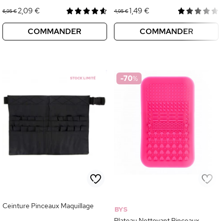
2,09 €
1,49 €
6,95 €
4,95 €
COMMANDER
COMMANDER
-70
%
Ceinture Pinceaux Maquillage
BYS
Plateau Nettoyant Pinceaux