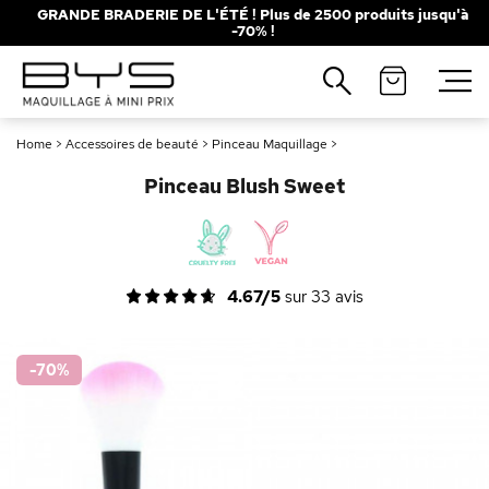
GRANDE BRADERIE DE L'ÉTÉ ! Plus de 2500 produits jusqu'à
-70% !
Fermer
Recherches populaires
Home
>
Accessoires de beauté
>
Pinceau Maquillage
>
Mascara
Palette
Pinceau Blush Sweet
Solaire
Brumes
Blush
Rouge à Lèvres
4.67/5
sur
33
avis
-70
%