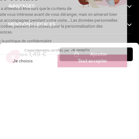
AVANTAGES
On a attendu d'être sûrs que le contenu de
ce site vous intéresse avant de vous déranger, mais on aimerait bien
vous accompagner pendant votre visite... Les données personnelles
MENTIONS LÉGALES
et cookies peuvent être utilisés pour la personnalisation des
annonces.
Lire la politique de confidentialité
Consentements certifiés par
Achetez maintenant, payez plus tard avec
1,49 €
Ajouter
4,95 €
Je choisis
Tout accepter
Axeptio consent
Plateforme de Gestion du Consentement : Personnalisez vos Option
Notre plateforme vous permet d'adapter et de gérer vos paramètres de
4.7 / 5
sur
27 144
avis