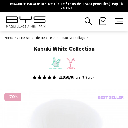
GRANDE BRADERIE DE L'ÉTÉ ! Plus de 2500 produits jusqu'à
-70% !
Fermer
Recherches populaires
Home
>
Accessoires de beauté
>
Pinceau Maquillage
>
Mascara
Palette
Kabuki White Collection
Solaire
Brumes
Blush
Rouge à Lèvres
4.86/5
sur
39
avis
-70
%