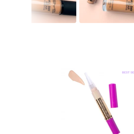
0
de Multi-usages