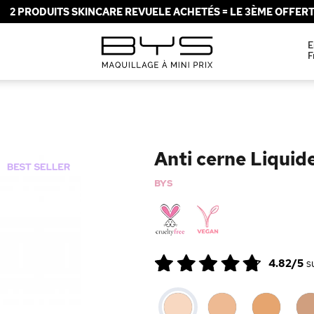
2 PRODUITS SKINCARE REVUELE ACHETÉS = LE 3ÈME OFFERT 
E
F
Anti cerne Liqui
BYS
4.82/5
s