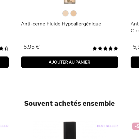
0
0
Anti-cerne Fluide Hypoallergénique
Ant
Cir
5,95 €
5,
AJOUTER AU PANIER
Souvent achetés ensemble
-