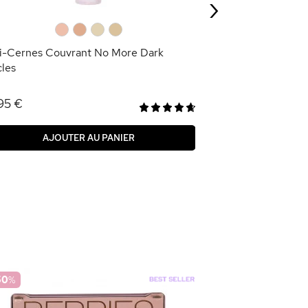
›
AJOU
0
0
0
0
i-Cernes Couvrant No More Dark
cles
95 €
AJOUTER AU PANIER
50
%