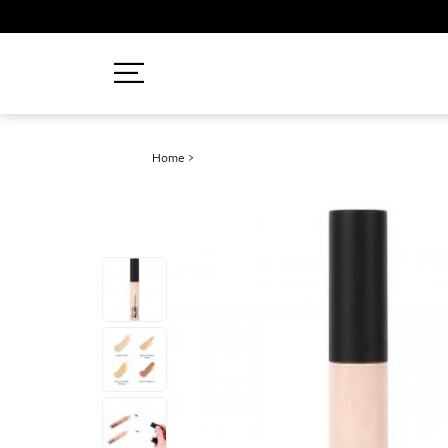
Recherches populaires
Home
>
Mascara
Palette
Solaire
Brumes
Blush
Rouge à Lèvres