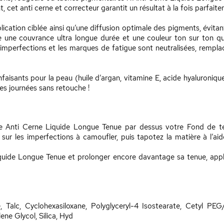
int, cet anti cerne et correcteur garantit un résultat à la fois parfai
ation ciblée ainsi qu’une diffusion optimale des pigments, évitant 
e une couvrance ultra longue durée et une couleur ton sur ton q
 imperfections et les marques de fatigue sont neutralisées, rempl
aisants pour la peau (huile d’argan, vitamine E, acide hyaluroniqu
ues journées sans retouche !
tre Anti Cerne Liquide Longue Tenue par dessus votre Fond de 
sur les imperfections à camoufler, puis tapotez la matière à l’
iquide Longue Tenue et prolonger encore davantage sa tenue, ap
, Talc, Cyclohexasiloxane, Polyglyceryl-4 Isostearate, Cetyl PE
ne Glycol, Silica, Hyd