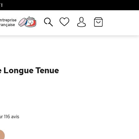
!
Fermer
ntreprise
rançaise
de Longue Tenue
ur
116
avis