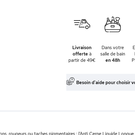
Livraison
Dans votre
offerte
à
salle de bain
partir de 49€
en 48h
P
Besoin d'aide pour choisir v
ons, rougeurs ou taches pigmentaires : l’Anti Cerne Liquide Longue