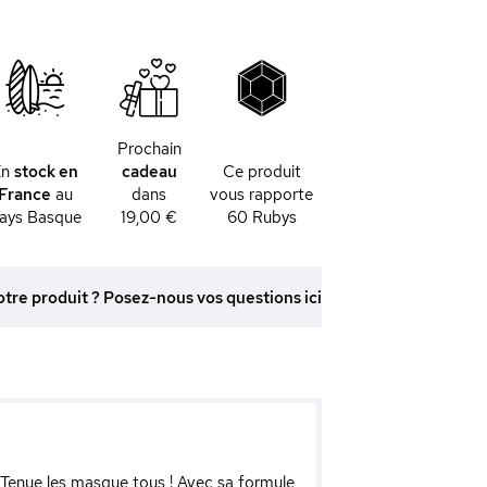
Prochain
En
stock en
cadeau
Ce produit
France
au
dans
vous rapporte
ays Basque
19,00 €
60
Rubys
otre produit ? Posez-nous vos questions ici
 Tenue les masque tous ! Avec sa formule