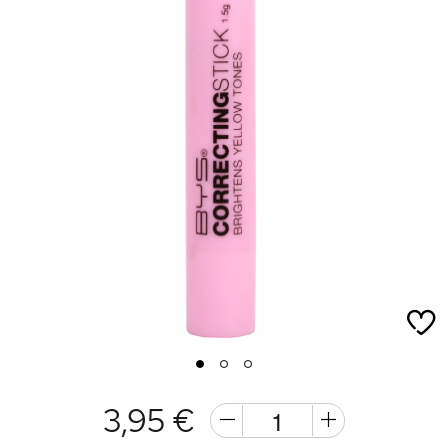
1
2
3
3,95 €