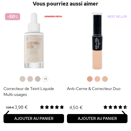
Vous pourriez aussi aimer
-50
%
0
0
0
+1
0
0
0
Correcteur de Teint Liquide
Anti-Cerne & Correcteur Duo
Multi-usages
‹
›
3,98 €
4,50 €
7,95 €
AJOUTER AU PANIER
AJOUTER AU PANIER