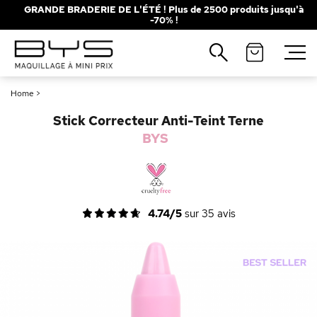
GRANDE BRADERIE DE L'ÉTÉ ! Plus de 2500 produits jusqu'à
-70% !
Fermer
Recherches populaires
Home
>
Mascara
Palette
Stick Correcteur Anti-Teint Terne
Solaire
Brumes
BYS
Blush
Rouge à Lèvres
4.74/5
sur
35
avis