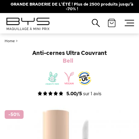
GRANDE BRADERIE DE L'ÉTÉ ! Plus de 2500 produits jusqu'à
-70% !
Fermer
Recherches populaires
Home
>
Mascara
Palette
Anti-cernes Ultra Couvrant
Solaire
Brumes
Bell
Blush
Rouge à Lèvres
5.00/5
sur
1
avis
-50
%