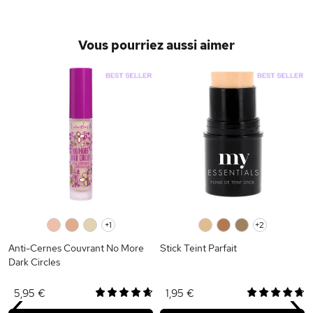
Vous pourriez aussi aimer
0
0
0
+1
0
0
0
+2
Anti-Cernes Couvrant No More
Stick Teint Parfait
Dark Circles
‹
›
5,95 €
1,95 €