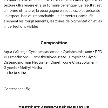
les marques de fatigue et de vieillissement cutané grâce à sa
texture ultra légère et à sa formule bénéfique. Le résultat est
uniforme et naturel, la peau gagne en souplesse et présente
un aspect lisse et irréprochable. Le correcteur camoufle
aisément les rougissements, les zones de pigmentation et les
imperfections visibles.
Composition
Aqua (Water) • Cyclopentasiloxane • Cyclohexasiloxane • PEG-
10 Dimethicone • Trimethylsiloxysilicate • Propylene Glycol •
Disteardimonium Hectorite • Dimethicone Crosspolymer •
Glycerin • Methyl Metha
...
Lire la suite
Contenance : 5g
TESTÉ ET APPROUVÉ PAR VOUS