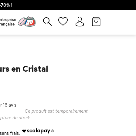
70% !
Fermer
ntreprise
rançaise
rs en Cristal
ur
16
avis
Ce produit est temporairement
upture de stock.