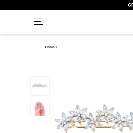
GR
Recherches populaires
Home
>
Mascara
Palette
Solaire
Brumes
Blush
Rouge à Lèvres