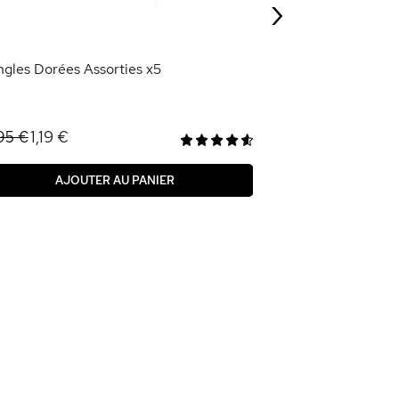
›
AJOU
ngles Dorées Assorties x5
1,19 €
95 €
AJOUTER AU PANIER