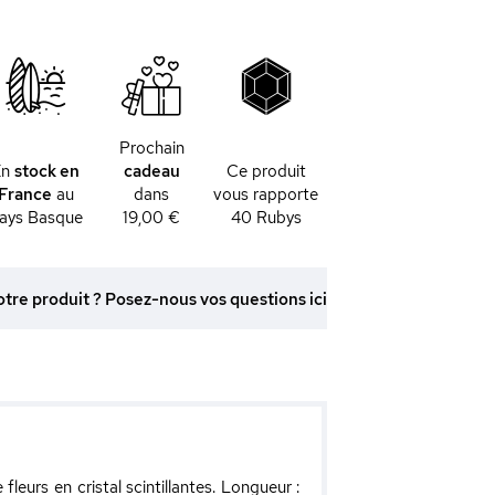
Prochain
En
stock en
cadeau
Ce produit
France
au
dans
vous rapporte
ays Basque
19,00 €
40
Rubys
otre produit ? Posez-nous vos questions ici
leurs en cristal scintillantes. Longueur :