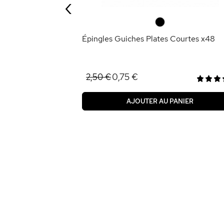
‹
ANIER
0
Épingles Guiches Plates Courtes x48
0,75 €
2,50 €
AJOUTER AU PANIER