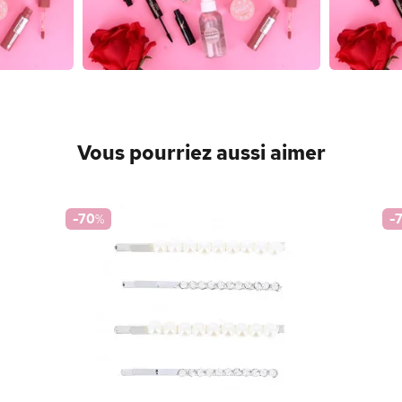
Vous pourriez aussi aimer
-70
%
-