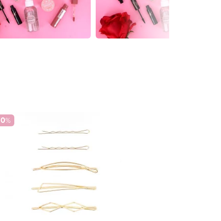
70
%
-70
%
Barrette en Perl
0,75 €
2,50 €