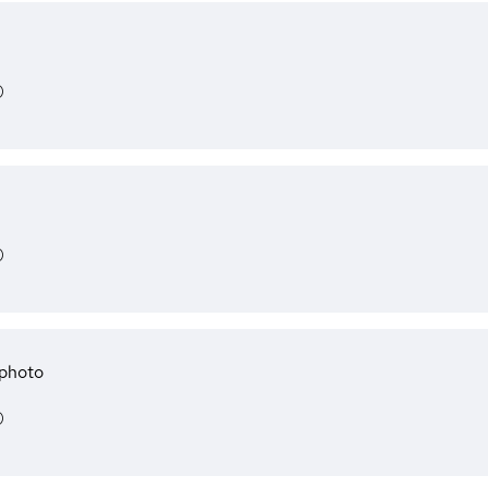
)
)
 photo
)