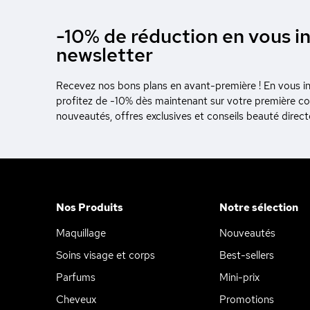
-10% de réduction en vous in
newsletter
Recevez nos bons plans en avant-première ! En vous ins
profitez de -10% dès maintenant sur votre première 
nouveautés, offres exclusives et conseils beauté direc
Nos Produits
Notre sélection
Maquillage
Nouveautés
Soins visage et corps
Best-sellers
Continuer sans accepter
Parfums
Mini-prix
Ce site utilise
des Cookies
Cheveux
Promotions