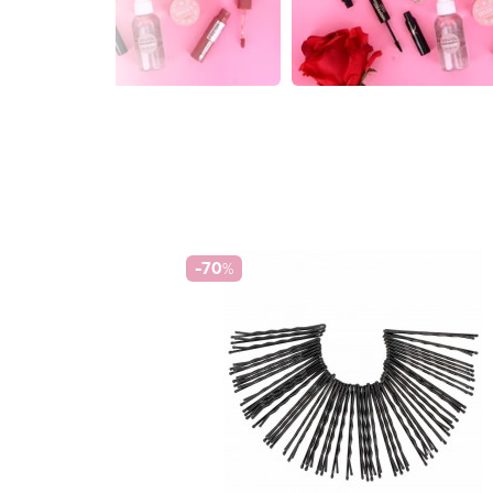
-70
%
eud x3