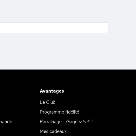
Avantages
Le Club
Programme fidélité
mande
Parrainage - Gagnez 5 € !
Mes cadeaux