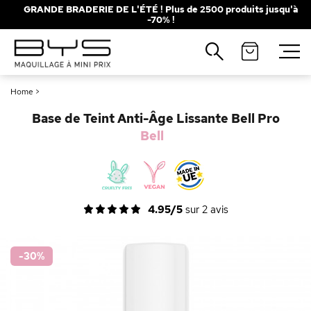
GRANDE BRADERIE DE L'ÉTÉ ! Plus de 2500 produits jusqu'à
-70% !
Fermer
Recherches populaires
Home
>
Mascara
Palette
Base de Teint Anti-Âge Lissante Bell Pro
Solaire
Brumes
Bell
Blush
Rouge à Lèvres
4.95/5
sur
2
avis
-30
%