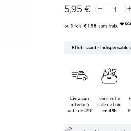
5,95 €
€ 1.98
Effet lissant - Indispensable
Livraison
Dans votre
offerte
à
salle de bain
partir de 49€
en 48h
P