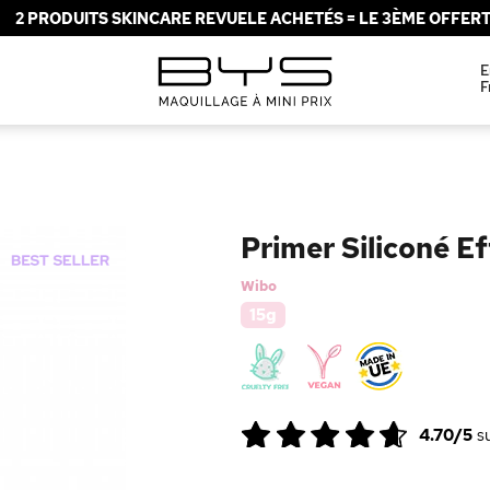
2 PRODUITS SKINCARE REVUELE ACHETÉS = LE 3ÈME OFFERT 
E
F
Primer Siliconé Ef
Wibo
15g
4.70/5
s