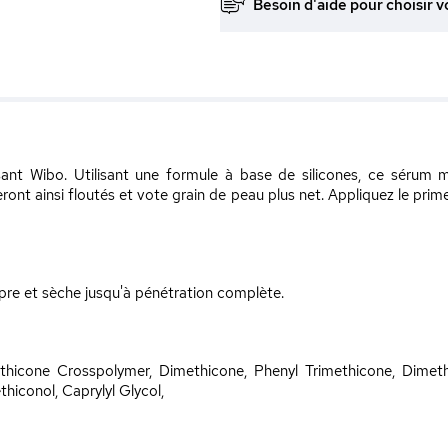
Besoin d'aide pour choisir v
sant Wibo. Utilisant une formule à base de silicones, ce sérum ma
eront ainsi floutés et vote grain de peau plus net. Appliquez le pri
pre et sèche jusqu'à pénétration complète.
thicone Crosspolymer, Dimethicone, Phenyl Trimethicone, Dimet
iconol, Caprylyl Glycol,