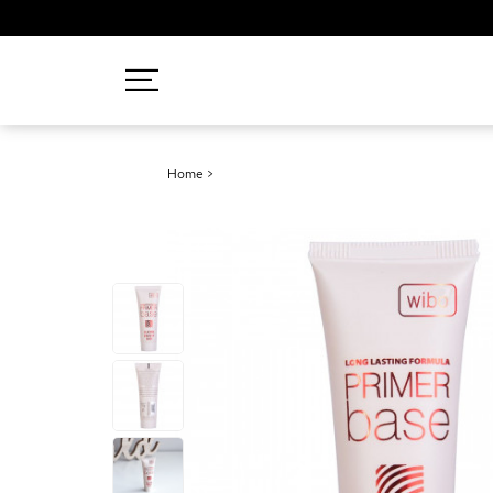
Recherches populaires
Home
>
Mascara
Palette
Solaire
Brumes
Blush
Rouge à Lèvres