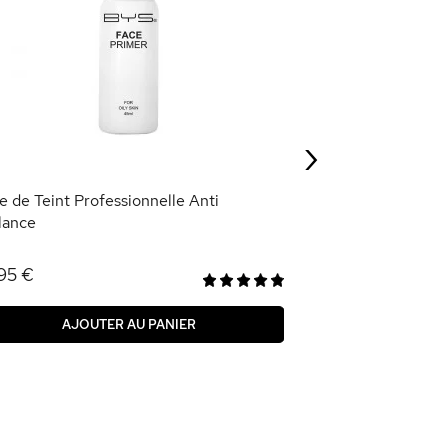
Primer Matifiant
8,95 €
›
AJOU
e de Teint Professionnelle Anti
llance
95 €
AJOUTER AU PANIER