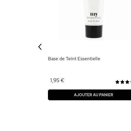
ants Unicorn
‹
ANIER
Base de Teint Essentielle
1,95 €
AJOUTER AU PANIER