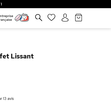
!
Fermer
ntreprise
rançaise
fet Lissant
ur
13
avis