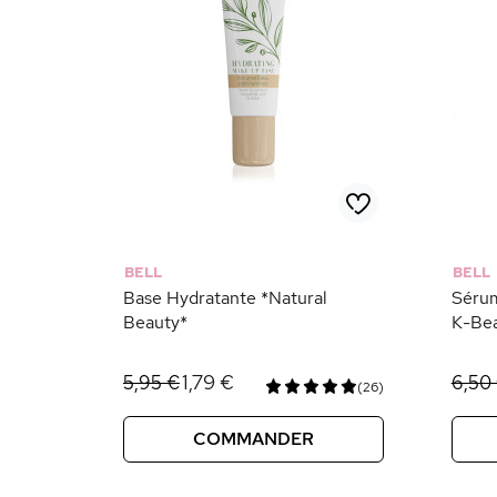
BELL
BELL
Base Hydratante *Natural
Sérum
Beauty*
K-Be
1,79 €
5,95 €
6,50
(26)
COMMANDER