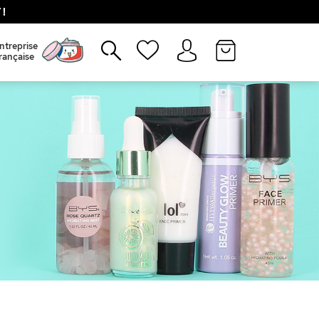
!
Fermer
ntreprise
rançaise