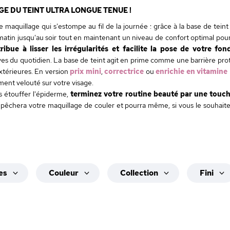
E DU TEINT ULTRA LONGUE TENUE !
le maquillage qui s'estompe au fil de la journée : grâce à la base de teint
tin jusqu'au soir tout en maintenant un niveau de confort optimal pour 
ribue à lisser les irrégularités et facilite la pose de votre fon
es du quotidien. La base de teint agit en prime comme une barrière prote
térieures. En version
prix mini
,
correctrice
ou
enrichie en vitamine
ement velouté sur votre visage.
s étouffer l'épiderme,
terminez votre routine beauté par une touc
pêchera votre maquillage de couler et pourra même, si vous le souhait
es
Couleur
Collection
Fini