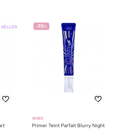
-70
%
WIBO
art
Primer Teint Parfait Blurry Night