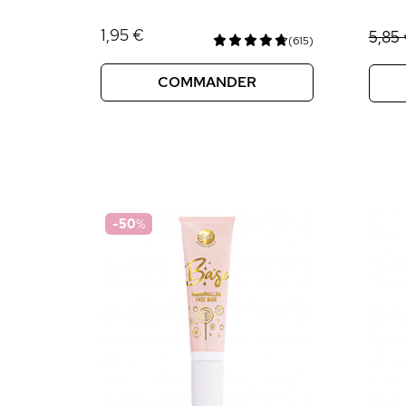
1,95 €
5,85
(615)
COMMANDER
-50
%