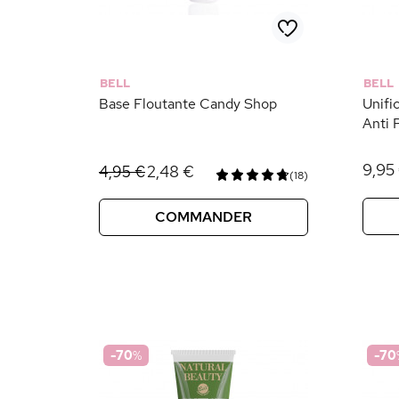
BELL
BELL
Base Floutante Candy Shop
Unifi
Anti 
9,95
2,48 €
4,95 €
(18)
COMMANDER
-70
%
-70