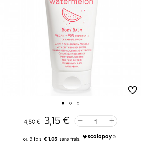
1
2
3
3,15 €
4,50 €
€ 1.05