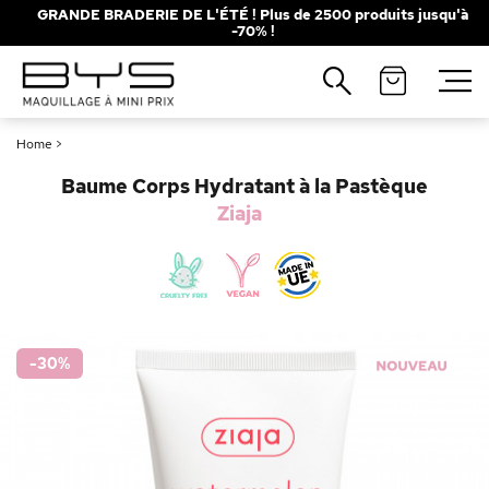
GRANDE BRADERIE DE L'ÉTÉ ! Plus de 2500 produits jusqu'à
-70% !
Fermer
Recherches populaires
Home
>
Mascara
Palette
Baume Corps Hydratant à la Pastèque
Solaire
Brumes
Ziaja
Blush
Rouge à Lèvres
-30
%