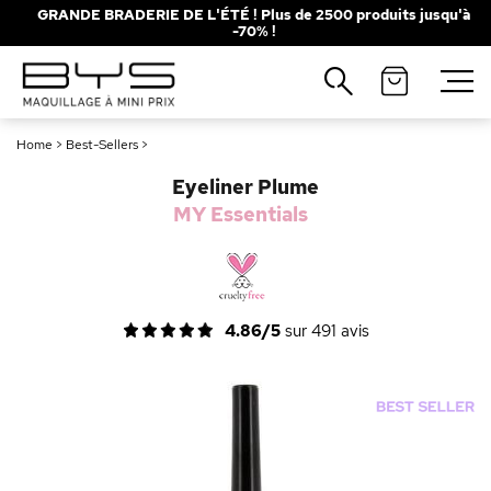
GRANDE BRADERIE DE L'ÉTÉ ! Plus de 2500 produits jusqu'à
-70% !
Fermer
Recherches populaires
Home
>
Best-Sellers
>
Mascara
Palette
Eyeliner Plume
Solaire
Brumes
MY Essentials
Blush
Rouge à Lèvres
4.86/5
sur
491
avis