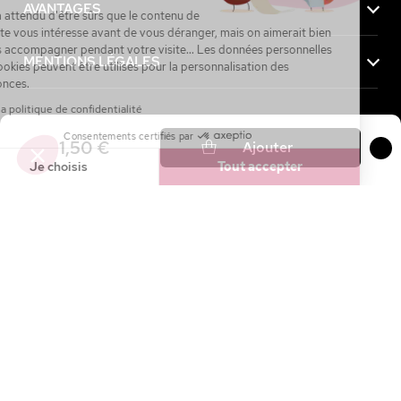
AVANTAGES
On a attendu d'être sûrs que le contenu de
ce site vous intéresse avant de vous déranger, mais on aimerait bien
vous accompagner pendant votre visite... Les données personnelles
MENTIONS LÉGALES
et cookies peuvent être utilisés pour la personnalisation des
annonces.
Lire la politique de confidentialité
Consentements certifiés par
Achetez maintenant, payez plus tard avec
1,50 €
Ajouter
Je choisis
Tout accepter
Axeptio consent
Plateforme de Gestion du Consentement : Personnalisez vos Option
Notre plateforme vous permet d'adapter et de gérer vos paramètres de
4.7 / 5
sur
27 144
avis