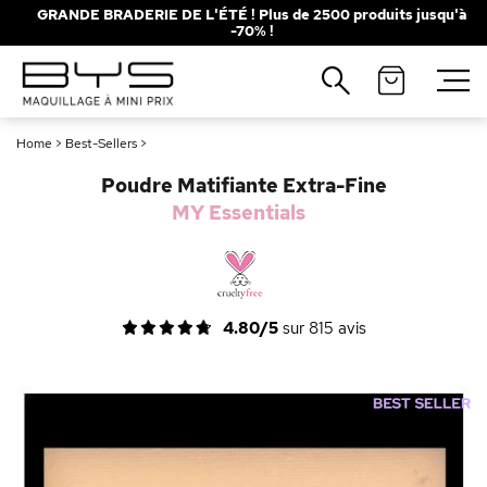
GRANDE BRADERIE DE L'ÉTÉ ! Plus de 2500 produits jusqu'à
-70% !
Fermer
Fermer
Recherches populaires
Recherches populaires
Home
>
Best-Sellers
>
Mascara
Mascara
Palette
Palette
Poudre Matifiante Extra-Fine
Solaire
Solaire
Brumes
Brumes
MY Essentials
Blush
Blush
Rouge à Lèvres
Rouge à Lèvres
4.80/5
sur
815
avis