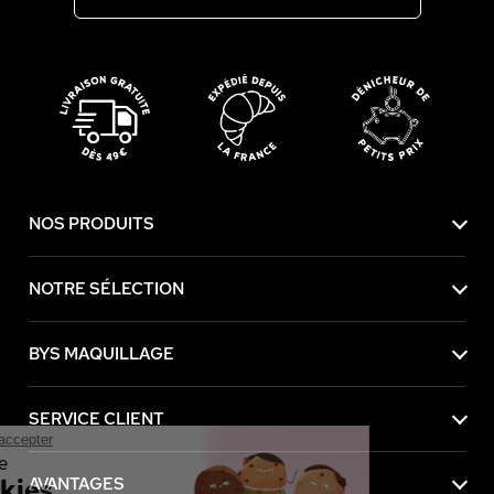
NOS PRODUITS
NOTRE SÉLECTION
BYS MAQUILLAGE
SERVICE CLIENT
Continuer sans accepter
Ce site utilise
des Cookies
AVANTAGES