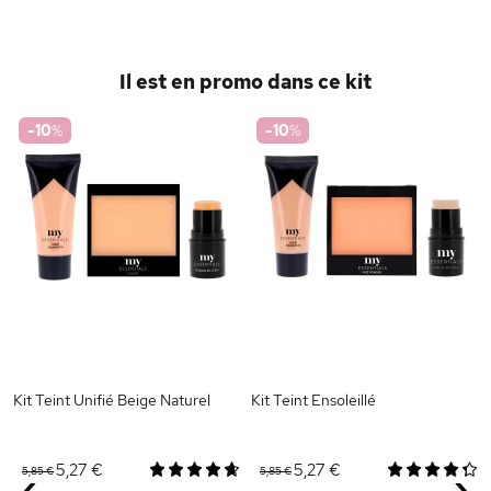
Il est en promo dans ce kit
-10
%
-10
%
Kit Teint Unifié Beige Naturel
Kit Teint Ensoleillé
5,27 €
5,27 €
5,85 €
5,85 €