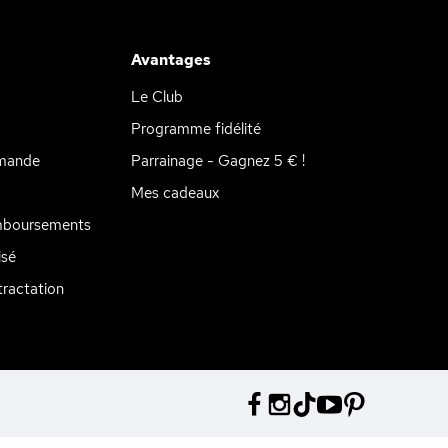
Avantages
Le Club
Programme fidélité
mande
Parrainage - Gagnez 5 € !
Mes cadeaux
mboursements
isé
ractation