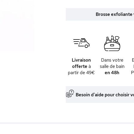
Brosse exfoliante 
Livraison
Dans votre
offerte
à
salle de bain
partir de 49€
en 48h
P
Besoin d'aide pour choisir v