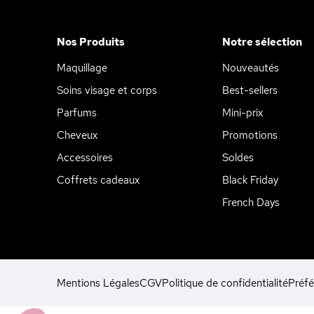
Nos Produits
Notre sélection
Maquillage
Nouveautés
Soins visage et corps
Best-sellers
Parfums
Mini-prix
Cheveux
Promotions
Accessoires
Soldes
Coffrets cadeaux
Black Friday
French Days
Mentions Légales
CGV
Politique de confidentialité
Préfé
Axeptio consent
Plateforme de Gestion du Consentement : Personnalisez vos Opt