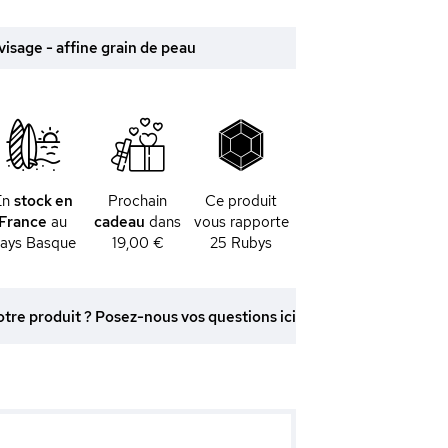
visage - affine grain de peau
En
stock en
Prochain
Ce produit
France
au
cadeau
dans
vous rapporte
ays Basque
19,00 €
25
Rubys
otre produit ? Posez-nous vos questions ici