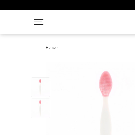
Recherches populaires
Home
>
Mascara
Palette
Solaire
Brumes
Blush
Rouge à Lèvres