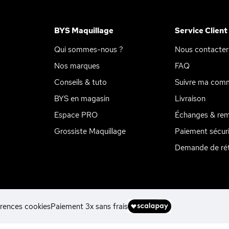
BYS Maquillage
Service Client
Qui sommes-nous ?
Nous contacter
Nos marques
FAQ
Conseils & tuto
Suivre ma com
BYS en magasin
Livraison
Espace PRO
Échanges & re
Grossiste Maquillage
Paiement sécur
Demande de rét
rences cookies
Paiement 3x sans frais
ions