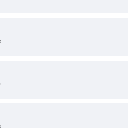
)
)
!
)