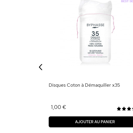
rés x50
‹
ANIER
Disques Coton à Démaquiller x35
1,00 €
AJOUTER AU PANIER