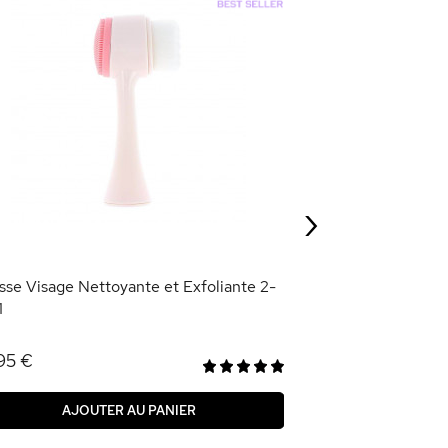
-70
%
Éponge Nettoyan
0,89 €
2,95 €
›
AJOU
sse Visage Nettoyante et Exfoliante 2-
1
95 €
AJOUTER AU PANIER