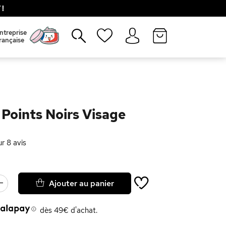
!
Fermer
ntreprise
rançaise
 Points Noirs Visage
ur
8
avis
Ajouter au panier
dès 49€ d'achat.