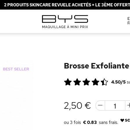
2 PRODUITS SKINCARE REVUELE ACHETÉS = LE 3ÈME OFFERT 
E
F
Brosse Exfoliante
4.50/5
s
2,50 €
€ 0.83