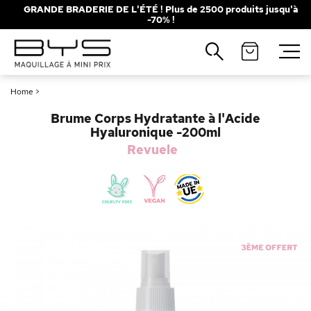
GRANDE BRADERIE DE L'ÉTÉ ! Plus de 2500 produits jusqu'à
-70% !
Fermer
Recherches populaires
Home
>
Mascara
Palette
Brume Corps Hydratante à l'Acide
Solaire
Brumes
Hyaluronique -200ml
Revuele
Blush
Rouge à Lèvres