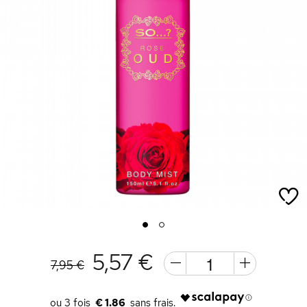
1
2
5,57 €
7,95 €
€ 1.86