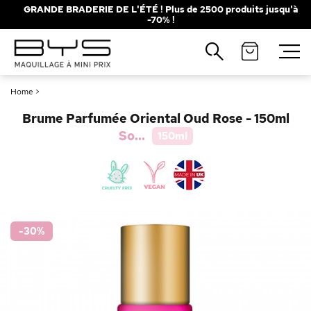
GRANDE BRADERIE DE L'ÉTÉ ! Plus de 2500 produits jusqu'à
-70% !
Fermer
Recherches populaires
Home
>
Mascara
Palette
Brume Parfumée Oriental Oud Rose - 150ml
Solaire
Brumes
So...
150ml
Blush
Rouge à Lèvres
-30
%