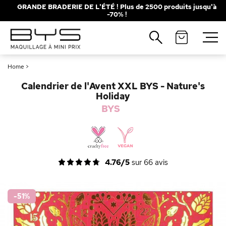
GRANDE BRADERIE DE L'ÉTÉ ! Plus de 2500 produits jusqu'à
-70% !
Fermer
Fermer
Recherches populaires
Recherches populaires
Home
>
Mascara
Mascara
Palette
Palette
Calendrier de l'Avent XXL BYS - Nature's
Solaire
Solaire
Brumes
Brumes
Holiday
BYS
Blush
Blush
Rouge à Lèvres
Rouge à Lèvres
4.76/5
sur
66
avis
-51
%