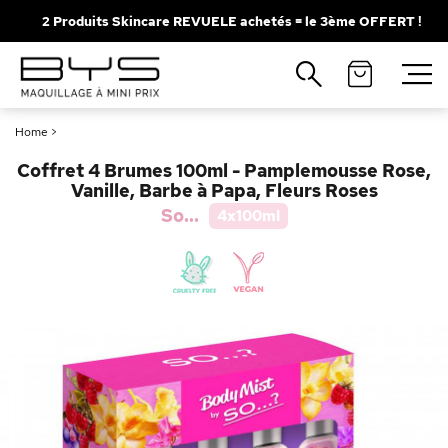
2 Produits Skincare REVUELE achetés = le 3ème OFFERT !
Fermer
Recherches populaires
Home
>
Mascara
Palette
Coffret 4 Brumes 100ml - Pamplemousse Rose,
Solaire
Brumes
Vanille, Barbe à Papa, Fleurs Roses
So...
4x100ml
Blush
Rouge à Lèvres