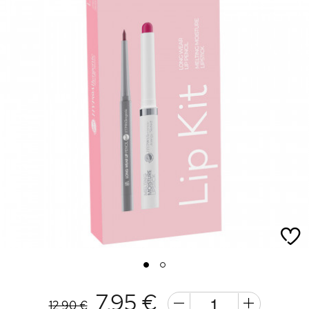
1
2
7,95 €
12,90 €