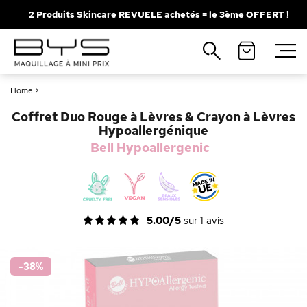
2 Produits Skincare REVUELE achetés = le 3ème OFFERT !
Fermer
Recherches populaires
Home
>
Mascara
Palette
Coffret Duo Rouge à Lèvres & Crayon à Lèvres
Solaire
Brumes
Hypoallergénique
Bell Hypoallergenic
Blush
Rouge à Lèvres
5.00/5
sur
1
avis
-38
%