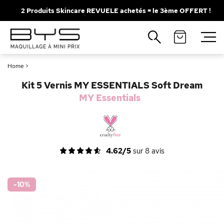
2 Produits Skincare REVUELE achetés = le 3ème OFFERT !
Fermer
Recherches populaires
Home
>
Mascara
Palette
Kit 5 Vernis MY ESSENTIALS Soft Dream
Solaire
Brumes
MY Essentials
Blush
Rouge à Lèvres
4.62/5
sur
8
avis
-10
%