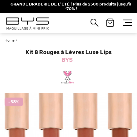
GRANDE BRADERIE DE L'ÉTÉ ! Plus de 2500 produits jusqu'à
-70% !
Fermer
Recherches populaires
Home
>
Mascara
Palette
Kit 8 Rouges à Lèvres Luxe Lips
Solaire
Brumes
BYS
Blush
Rouge à Lèvres
-58
%