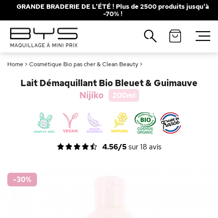
GRANDE BRADERIE DE L'ÉTÉ ! Plus de 2500 produits jusqu'à
-70% !
Fermer
Recherches populaires
Home
>
Cosmétique Bio pas cher & Clean Beauty
>
Mascara
Palette
Lait Démaquillant Bio Bleuet & Guimauve
Solaire
Brumes
Nijiko
200ml
Blush
Rouge à Lèvres
4.56/5
sur
18
avis
-30
%