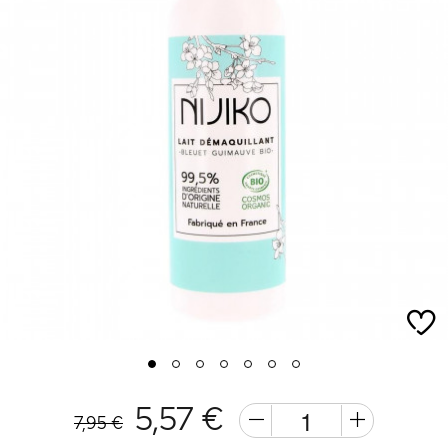
1
2
3
4
5
6
7
5,57 €
7,95 €