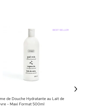
Shampoing Fortifi
Lait de Chèvre 
3,95 €
›
AJOU
me de Douche Hydratante au Lait de
vre - Maxi Format 500ml