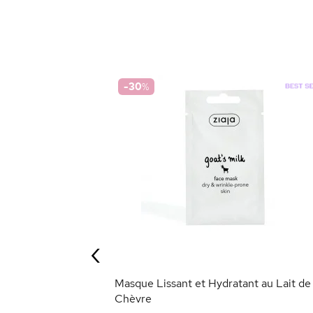
-30
%
nt au Lait de
‹
ANIER
Masque Lissant et Hydratant au Lait de
Chèvre