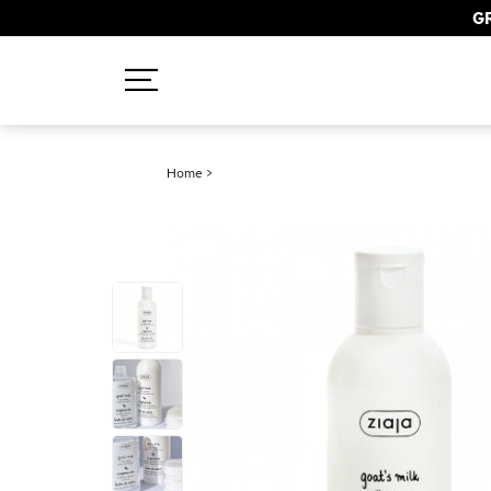
GR
Recherches populaires
Home
>
Mascara
Palette
Solaire
Brumes
Blush
Rouge à Lèvres