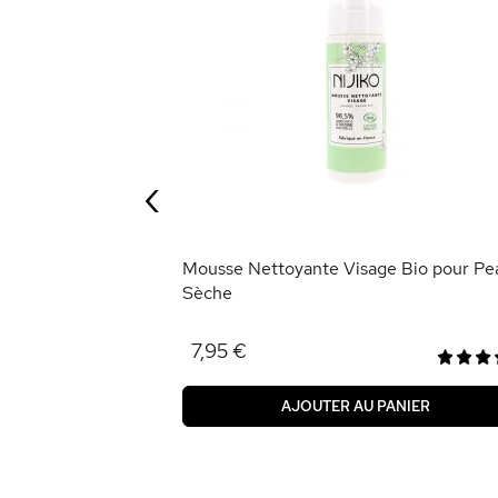
ux au Lait de
‹
ANIER
Mousse Nettoyante Visage Bio pour Pe
Sèche
7,95 €
AJOUTER AU PANIER