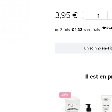
3,95 €
€ 1.32
Un soin 2-en-1 i
Il est en 
-16
%