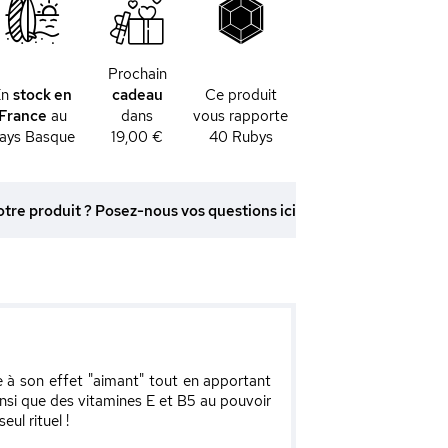
Prochain
En
stock en
cadeau
Ce produit
France
au
dans
vous rapporte
ays Basque
19,00 €
40
Rubys
otre produit ? Posez-nous vos questions ici
e à son effet "aimant" tout en apportant
insi que des vitamines E et B5 au pouvoir
ul rituel !