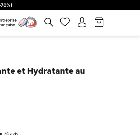
70% !
Fermer
ntreprise
rançaise
ante et Hydratante au
ur
74
avis