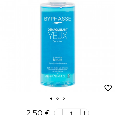
1
2
3
2,50 €