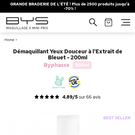
GRANDE BRADERIE DE L'ÉTÉ ! Plus de 2500 produits jusqu'à
-70% !
Fermer
Recherches populaires
Home
>
Mascara
Palette
Démaquillant Yeux Douceur à l'Extrait de
Solaire
Brumes
Bleuet - 200ml
Byphasse
200ml
Blush
Rouge à Lèvres
4.89/5
sur
66
avis