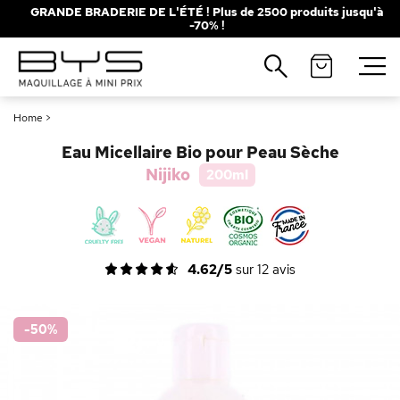
GRANDE BRADERIE DE L'ÉTÉ ! Plus de 2500 produits jusqu'à
-70% !
Fermer
Fermer
Recherches populaires
Recherches populaires
Home
>
Mascara
Mascara
Palette
Palette
Eau Micellaire Bio pour Peau Sèche
Solaire
Solaire
Brumes
Brumes
Nijiko
200ml
Blush
Blush
Rouge à Lèvres
Rouge à Lèvres
4.62/5
sur
12
avis
-50
%