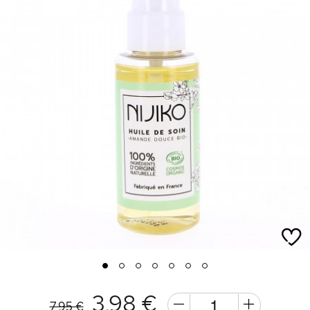
1
2
3
4
5
6
7
3,98 €
7,95 €