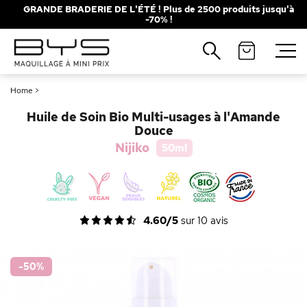
GRANDE BRADERIE DE L'ÉTÉ ! Plus de 2500 produits jusqu'à
-70% !
Fermer
Recherches populaires
Home
>
Mascara
Palette
Huile de Soin Bio Multi-usages à l'Amande
Solaire
Brumes
Douce
Nijiko
50ml
Blush
Rouge à Lèvres
4.60/5
sur
10
avis
-50
%