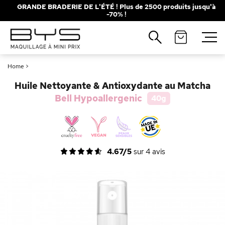
GRANDE BRADERIE DE L'ÉTÉ ! Plus de 2500 produits jusqu'à
-70% !
Fermer
Recherches populaires
Home
>
Mascara
Palette
Huile Nettoyante & Antioxydante au Matcha
Solaire
Brumes
Bell Hypoallergenic
40g
Blush
Rouge à Lèvres
4.67/5
sur
4
avis