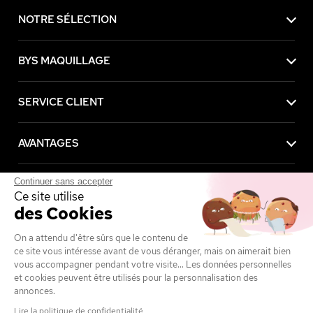
NOTRE SÉLECTION
BYS MAQUILLAGE
SERVICE CLIENT
AVANTAGES
Continuer sans accepter
MENTIONS LÉGALES
Ce site utilise
des Cookies
On a attendu d'être sûrs que le contenu de
Achetez maintenant, payez plus tard avec
ce site vous intéresse avant de vous déranger, mais on aimerait bien
vous accompagner pendant votre visite... Les données personnelles
et cookies peuvent être utilisés pour la personnalisation des
annonces.
Lire la politique de confidentialité