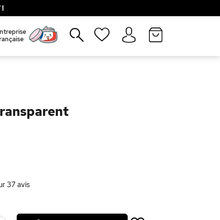
!
Fermer
ntreprise
rançaise
Transparent
ur
37
avis