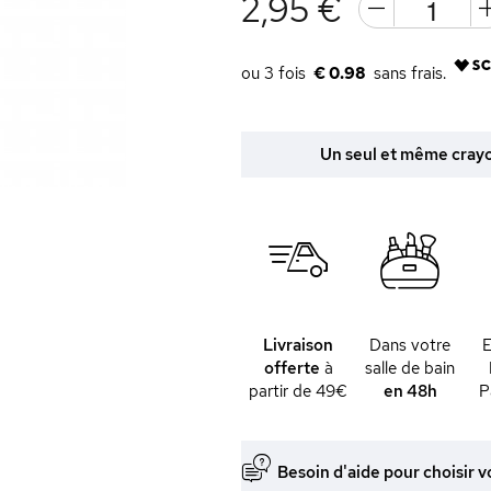
2,95 €
€ 0.98
Un seul et même crayon
Livraison
Dans votre
offerte
à
salle de bain
partir de 49€
en 48h
P
Besoin d'aide pour choisir v