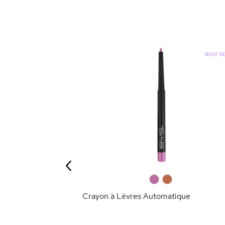
0
+10
e 8h
‹
ANIER
0
0
Crayon à Lèvres Automatique