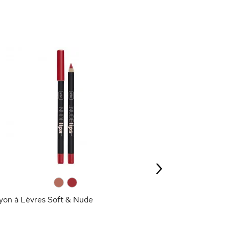
0
0
Crayon à Lèvres 
3,50 €
›
AJOU
0
0
yon à Lèvres Soft & Nude