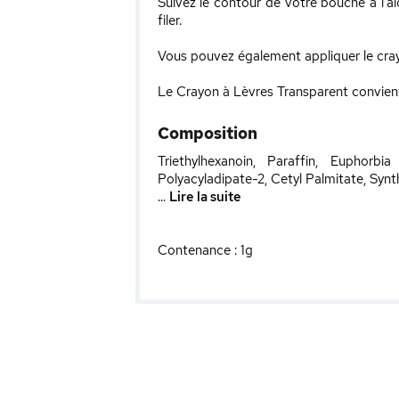
Suivez le contour de votre bouche à l’a
filer.
Vous pouvez également appliquer le crayon
Le Crayon à Lèvres Transparent convient p
Composition
Triethylhexanoin, Paraffin, Euphorbi
Polyacyladipate-2, Cetyl Palmitate, Syn
...
Lire la suite
Contenance : 1g