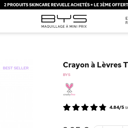
2 PRODUITS SKINCARE REVUELE ACHETÉS = LE 3ÈME OFFERT 
E
F
Crayon à Lèvres 
BYS
4.84/5
s