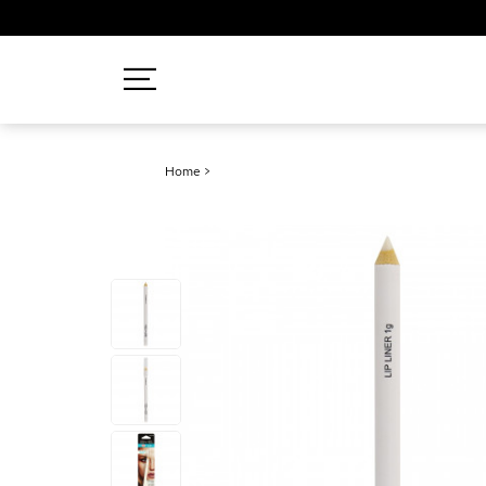
Recherches populaires
Home
>
Mascara
Palette
Solaire
Brumes
Blush
Rouge à Lèvres