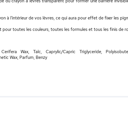
ide du crayon à lèvres transparent pour former une barrière invisib
 à l’intérieur de vos lèvres, ce qui aura pour effet de fixer les pigm
our toutes les couleurs, toutes les formules et tous les finis de ro
a Cerifera Wax, Talc, Caprylic/Capric Triglyceride, Polyisobut
thetic Wax, Parfum, Benzy