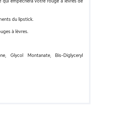
le qui empêchera votre rouge à lèvres de
ents du lipstick.
uges à lèvres.
ene, Glycol Montanate, Bis-Diglyceryl